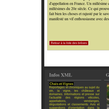
d'appellation en France. Un millésime q
millésimes du 20e siècle. Ce qui prouve
fait bien les choses et rajusté par le s
manifesté un vif enthousiasme avec des 
Retour à la liste des brèves
Infos XML
G
Chais-et-Vignes
Reportages et chroniques au sujet du
vin, la vigne, les châteaux et
domaines. Informations et presse sur
l'actualité des régions viticoles,
appellations, vendanges,
dégustations et classements. Avis et
suggestions d'orientation dans la