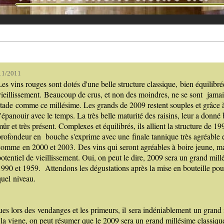
11/2011
Les vins rouges sont dotés d'une belle structure classique, bien équilibré
vieillissement. Beaucoup de crus, et non des moindres, ne se sont jamai
stade comme ce millésime. Les grands de 2009 restent souples et grâce à 
s'épanouir avec le temps. La très belle maturité des raisins, leur a donn
ûr et très présent. Complexes et équilibrés, ils allient la structure de 1
profondeur en bouche s'exprime avec une finale tannique très agréable et
comme en 2000 et 2003. Des vins qui seront agréables à boire jeune, m
potentiel de vieillissement. Oui, on peut le dire, 2009 sera un grand mill
1990 et 1959. Attendons les dégustations après la mise en bouteille pour 
quel niveau.
es lors des vendanges et les primeurs, il sera indéniablement un grand 
 la vigne, on peut résumer que le 2009 sera un grand millésime classiqu