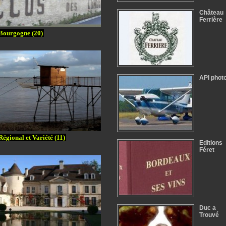
Château
Ferrière
Bourgogne (20)
API phot
Régional et Variété (11)
Editions
Féret
Duc a
Trouvé