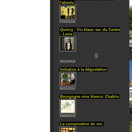
l'absolu
07/02/2016
Quincy - Vin blanc sec du Centre
– Loire
19/12/2015
Initiation à la dégustation
06/11/2015
Bourgogne vins blancs: Chablis
29/06/2015
La conservation du vin.