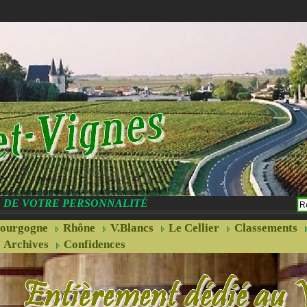
CE DE VOTRE PERSONNALITÉ
ourgogne
Rhône
V.Blancs
Le Cellier
Classements
Archives
Confidences