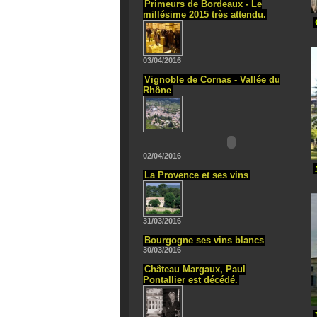
Primeurs de Bordeaux - Le
millésime 2015 très attendu.
03/04/2016
Vignoble de Cornas - Vallée du
Rhône
02/04/2016
La Provence et ses vins
31/03/2016
Bourgogne ses vins blancs
30/03/2016
Château Margaux, Paul
Pontallier est décédé.