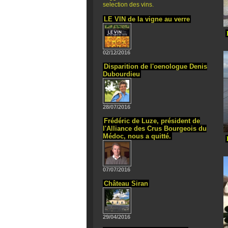
selection des vins.
LE VIN de la vigne au verre
02/12/2016
Disparition de l'oenologue Denis
Dubourdieu
28/07/2016
Frédéric de Luze, président de
l'Alliance des Crus Bourgeois du
Médoc, nous a quitté.
07/07/2016
Château Siran
29/04/2016