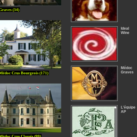
Graves (34)
Ideal
Wine
Médoc
Graves
Médoc Crus Bourgeois (171)
L'équipe
AP
Médoc Crus Classés (99)