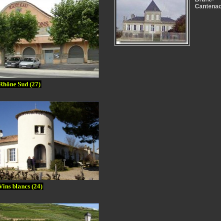
Cantena
Rhône Sud (27)
Vins blancs (24)