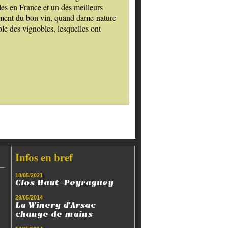
les en France et un des meilleurs
ulement du bon vin, quand dame nature
ble des vignobles, lesquelles ont
Infos en bref
18/05/2021
Clos Haut-Peyraguey
29/05/2014
La Winery d'Arsac
change de mains