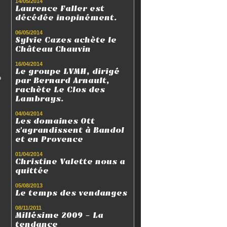
14/05/2014
Laurence Faller est
décédée inopinément.
06/05/2014
Sylvie Cazes achète le
Château Chauvin
16/04/2014
Le groupe LVMH, dirigé
o
par Bernard Arnault,
rachète Le Clos des
Lambrays.
04/04/2014
Les domaines Ott
s'agrandissent à Bandol
et en Provence
01/04/2014
Christine Valette nous a
quittée
05/08/2013
Le temps des vendanges
08/11/2011
Millésime 2009 - La
tendance