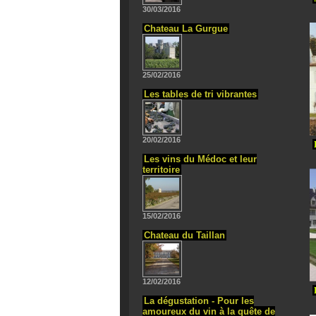
30/03/2016
Chateau La Gurgue
25/02/2016
Les tables de tri vibrantes
20/02/2016
Les vins du Médoc et leur
territoire
15/02/2016
Chateau du Taillan
12/02/2016
La dégustation - Pour les
amoureux du vin à la quête de