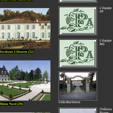
L'équipe
FP
L'équipe
MG
Bordeaux Libourne (52)
Chât.Martinens
Rhône Nord (20)
Château
Brane-