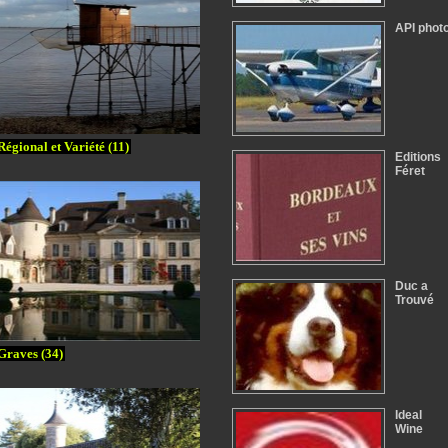
API phot
Régional et Variété (11)
Editions
Féret
Duc a
Trouvé
Graves (34)
Ideal
Wine