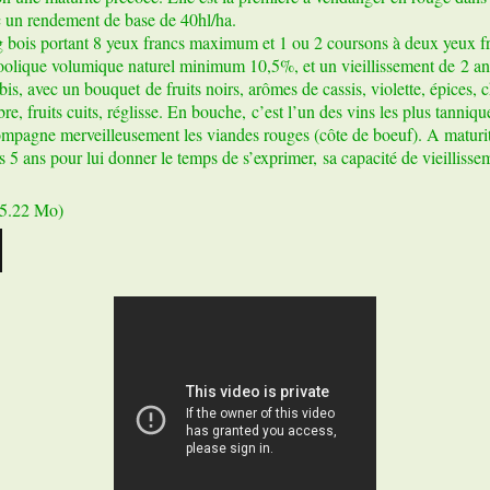
c un rendement de base de 40hl/ha.
g bois portant 8 yeux francs maximum et 1 ou 2 coursons à deux yeux fra
lcoolique volumique naturel minimum 10,5%, et un vieillissement de 2 ans
is, avec un bouquet de fruits noirs, arômes de cassis, violette, épices, c
e, fruits cuits, réglisse. En bouche, c’est l’un des vins les plus tanniqu
mpagne merveilleusement les viandes rouges (côte de boeuf). A maturité 
s 5 ans pour lui donner le temps de s’exprimer, sa capacité de vieillissem
5.22 Mo)