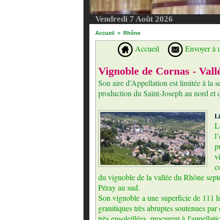
Vendredi 7 Août 2026
Accueil
>
Rhône
Accueil
Envoyer à 
Vignoble de Cornas - Val
Son aire d’Appellation est limitée à la
production du Saint-Joseph au nord et 
Li
L
l
p
v
c
du vignoble de la vallée du Rhône septe
Péray au sud.
Son vignoble a une superficie de 111 ha
granitiques très abruptes soutenues par
très ensoleillées, procurent à l'appella