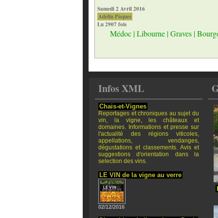
Samedi 2 Avril 2016
Adelin Pâques
Lu 2907 fois
Médoc
|
Libourne
|
Graves
|
Bourg
Infos XML
G
Chais-et-Vignes
Reportages et chroniques au sujet du
vin, la vigne, les châteaux et
domaines. Informations et presse sur
l'actualité des régions viticoles,
appellations, vendanges,
dégustations et classements. Avis et
suggestions d'orientation dans la
selection des vins.
LE VIN de la vigne au verre
02/12/2016