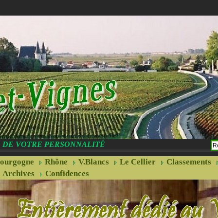
CE DE VOTRE PERSONNALITÉ
ourgogne
Rhône
V.Blancs
Le Cellier
Classements
Archives
Confidences