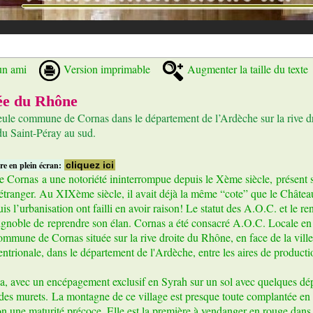
un ami
Version imprimable
Augmenter la taille du texte
lée du Rhône
 seule commune de Cornas dans le département de l’Ardèche sur la rive dr
du Saint-Péray au sud.
re en plein écran:
cliquez ici
e Cornas a une notoriété ininterrompue depuis le Xème siècle, présent su
’étranger. Au XIXème siècle, il avait déjà la même “cote” que le Châtea
uis l’urbanisation ont failli en avoir raison! Le statut des A.O.C. et le r
ignoble de reprendre son élan. Cornas a été consacré A.O.C. Locale en
ommune de Cornas située sur la rive droite du Rhône, en face de la ville 
ntrionale, dans le département de l'Ardèche, entre les aires de producti
, avec un encépagement exclusif en Syrah sur un sol avec quelques dépô
 des murets. La montagne de ce village est presque toute complantée en 
tion une maturité précoce. Elle est la première à vendanger en rouge dan