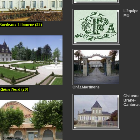
L'équipe
MG
Bordeaux Libourne (52)
Chât.Martinens
Rhône Nord (20)
Château
Brane-
Cantena