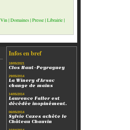
 Vin
|
Domaines
|
Presse
|
Librairie
|
Infos en bref
18/05/2021
Clos Haut-Peyraguey
29/05/2014
La Winery d'Arsac
change de mains
14/05/2014
Laurence Faller est
décédée inopinément.
06/05/2014
Sylvie Cazes achète le
Château Chauvin