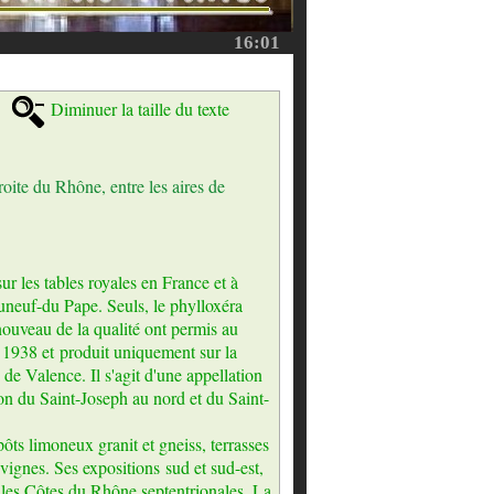
16:01
Diminuer la taille du texte
oite du Rhône, entre les aires de
r les tables royales en France et à
uneuf-du Pape. Seuls, le phylloxéra
enouveau de la qualité ont permis au
 1938 et produit uniquement sur la
de Valence. Il s'agit d'une appellation
on du Saint-Joseph au nord et du Saint-
ts limoneux granit et gneiss, terrasses
vignes. Ses expositions sud et sud-est,
s les Côtes du Rhône septentrionales. La