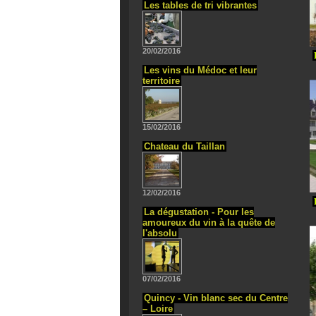
Les tables de tri vibrantes
20/02/2016
Les vins du Médoc et leur
territoire
15/02/2016
Chateau du Taillan
12/02/2016
La dégustation - Pour les
amoureux du vin à la quête de
l'absolu
07/02/2016
Quincy - Vin blanc sec du Centre
– Loire