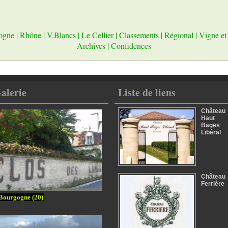
ogne
|
Rhône
|
V.Blancs
|
Le Cellier
|
Classements
|
Régional
|
Vigne et
Archives
|
Confidences
alerie
Liste de liens
Château
Haut
Bages
Libéral
Château
Ferrière
Bourgogne (20)