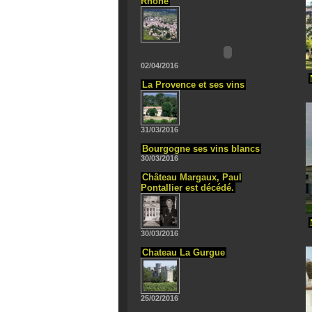
Rhône
02/04/2016
La Provence et ses vins
31/03/2016
Bourgogne ses vins blancs
30/03/2016
Château Margaux, Paul
Pontallier est décédé.
30/03/2016
Chateau La Gurgue
25/02/2016