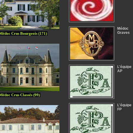
Médoc
Graves
Médoc Crus Bourgeois (171)
L'équipe
AP
Médoc Crus Classés (99)
L'équipe
FP