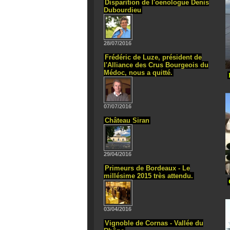
Disparition de l'oenologue Denis
Dubourdieu
28/07/2016
Frédéric de Luze, président de
l'Alliance des Crus Bourgeois du
Médoc, nous a quitté.
07/07/2016
Château Siran
29/04/2016
Primeurs de Bordeaux - Le
millésime 2015 très attendu.
03/04/2016
Vignoble de Cornas - Vallée du