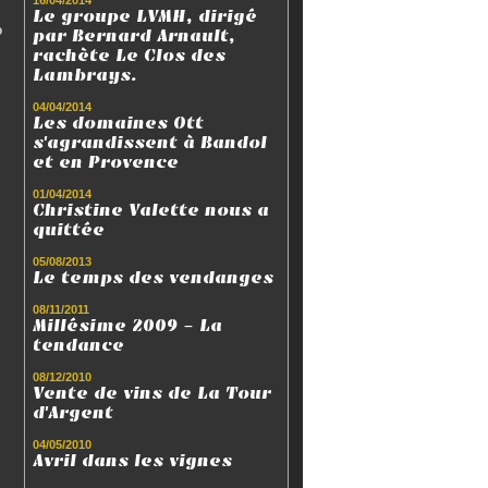
16/04/2014
Le groupe LVMH, dirigé
o
par Bernard Arnault,
rachète Le Clos des
Lambrays.
04/04/2014
Les domaines Ott
s'agrandissent à Bandol
et en Provence
01/04/2014
Christine Valette nous a
quittée
05/08/2013
Le temps des vendanges
08/11/2011
Millésime 2009 - La
tendance
08/12/2010
Vente de vins de La Tour
d'Argent
04/05/2010
Avril dans les vignes