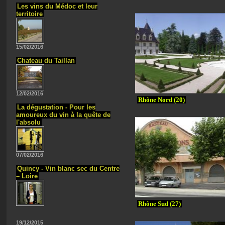
Les vins du Médoc et leur
territoire
15/02/2016
Chateau du Taillan
12/02/2016
Rhône Nord (20)
La dégustation - Pour les
amoureux du vin à la quête de
l'absolu
07/02/2016
Quincy - Vin blanc sec du Centre
– Loire
Rhône Sud (27)
19/12/2015