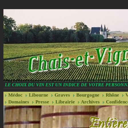
LE CHOIX DU VIN EST UN INDICE DE VOTRE PERSONN
Médoc
Libourne
Graves
Bourgogne
Rhône
V
Domaines
Presse
Librairie
Archives
Confidenc