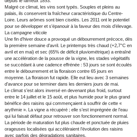
depuis le fameux 1893.
Malgré ce climat, les vins sont typés. Souples et pleins au
palais, ils conservent la fraîcheur caractéristique du Centre-
Loire. Leurs arômes sont bien ciselés. Les 2011 ont le potentiel
pour se développer et s’épanouir à la faveur des mois d’élevage.
La campagne viticole
Une fin d’hiver douce a provoqué un débourrement précoce, dès
la première semaine d’avril. Le printemps très chaud (+2,7°C en
avril et en mai) et sec (65% de déficit pluviométrique) a entraîné
une accélération de la pousse de la vigne, les stades végétatifs
se succédant à une cadence effrénée : 53 jours se sont écoulés
entre le débourrement et la floraison contre 65 jours en
moyenne. La floraison fut rapide. Elle eut lieu avec 3 semaines
d’avance pour se terminer dans les derniers jours de mai.
Le climat s’est alors inversé en devenant plus froid, surtout
entre le 14 juillet et le 15 août, et plus humide pour le plus grand
bénéfice des raisins qui commençaient à souffrir de cette «
arythmie ». La vigne a récupéré ; elle s’est imprégnée de l’eau
qui lui faisait défaut pour retrouver son fonctionnement normal.
La période de maturation fut plus chaude et ponctuée de pluies
orageuses localisées qui accéléraient l’évolution des raisins
avec parfois des dégradations sanitaires.