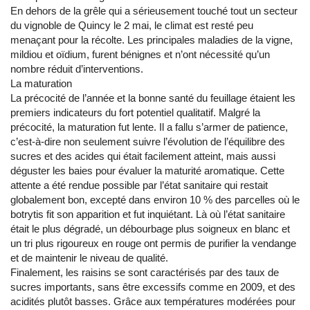
En dehors de la grêle qui a sérieusement touché tout un secteur
du vignoble de Quincy le 2 mai, le climat est resté peu
menaçant pour la récolte. Les principales maladies de la vigne,
mildiou et oïdium, furent bénignes et n’ont nécessité qu’un
nombre réduit d’interventions.
La maturation
La précocité de l’année et la bonne santé du feuillage étaient les
premiers indicateurs du fort potentiel qualitatif. Malgré la
précocité, la maturation fut lente. Il a fallu s’armer de patience,
c’est-à-dire non seulement suivre l’évolution de l’équilibre des
sucres et des acides qui était facilement atteint, mais aussi
déguster les baies pour évaluer la maturité aromatique. Cette
attente a été rendue possible par l’état sanitaire qui restait
globalement bon, excepté dans environ 10 % des parcelles où le
botrytis fit son apparition et fut inquiétant. Là où l’état sanitaire
était le plus dégradé, un débourbage plus soigneux en blanc et
un tri plus rigoureux en rouge ont permis de purifier la vendange
et de maintenir le niveau de qualité.
Finalement, les raisins se sont caractérisés par des taux de
sucres importants, sans être excessifs comme en 2009, et des
acidités plutôt basses. Grâce aux températures modérées pour