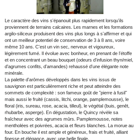
Le caractère des vins s'épanouit plus rapidement lorsqu'ils
proviennent de terrains calcaires. Les marnes et les formations
argilo-siliceux produisent des vins plus longs à s'affirmer et qui
ont un meilleur potentiel de conservation de 3 à 8 ans, voire
même 10 ans. C'est un vin sec, nerveux et vigoureux,
légèrement fumé. Il évolue avec bonheur, en prenant de l'étoffe
et en concentrant un beau bouquet (odeurs d'infusion thyn/miel,
d’agrumes confits, d'amandes) rehaussé d'une élégante note
minérale.
La palette d'arômes développés dans les vins issus de
sauvignon est particulièrement riche et peut atteindre des
sommets de complexité : son fameux goût de "pierre à fusil"
mais aussi le fruité (cassis, litchi, orange, pamplemousse), le
floral (iris, sureau, rose, acacia, tilleul), le végétal (buis, genêt,
rhubarbe, asperge). En dégustation, le Quincy révèle sa
fraîcheur avec des agrumes mûrs. Pamplemousse, notes
mentholées et poivrées, acacia et fleurs blanches. La morue au
four. En bouche il est ample et généreux, frais et fruité, alliant
finesse et élégance, avec une belle finale.