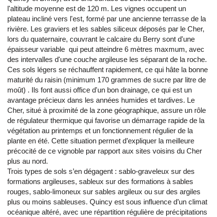
l'altitude moyenne est de 120 m. Les vignes occupent un
plateau incliné vers l'est, formé par une ancienne terrasse de la
rivière. Les graviers et les sables siliceux déposés par le Cher,
lors du quaternaire, couvrant le calcaire du Berry sont d'une
épaisseur variable qui peut atteindre 6 mètres maxmum, avec
des intervalles d'une couche argileuse les séparant de la roche.
Ces sols légers se réchauffent rapidement, ce qui hâte la bonne
maturité du raisin (minimum 170 grammes de sucre par litre de
moût) . Ils font aussi office d'un bon drainage, ce qui est un
avantage précieux dans les années humides et tardives. Le
Cher, situé à proximité de la zone géographique, assure un rôle
de régulateur thermique qui favorise un démarrage rapide de la
végétation au printemps et un fonctionnement régulier de la
plante en été. Cette situation permet d’expliquer la meilleure
précocité de ce vignoble par rapport aux sites voisins du Cher
plus au nord.
Trois types de sols s’en dégagent : sablo-graveleux sur des
formations argileuses, sableux sur des formations à sables
rouges, sablo-limoneux sur sables argileux ou sur des argiles
plus ou moins sableuses. Quincy est sous influence d’un climat
océanique altéré, avec une répartition régulière de précipitations