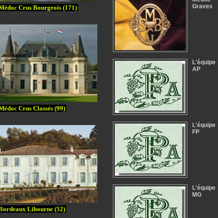
Graves
Médoc Crus Bourgeois (171)
L'équipe
AP
Médoc Crus Classés (99)
L'équipe
FP
L'équipe
MG
Bordeaux Libourne (52)