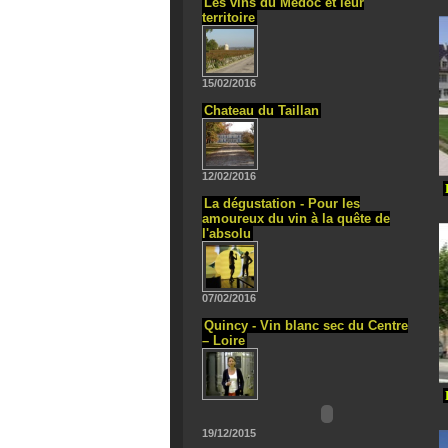
Les vins du Médoc et leur
territoire
15/02/2016
Chateau du Taillan
12/02/2016
La dégustation - Pour les
amoureux du vin à la quête de
l'absolu
07/02/2016
Quincy - Vin blanc sec du Centre
– Loire
19/12/2015