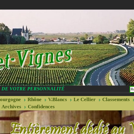
CE DE VOTRE PERSONNALITÉ
ourgogne
Rhône
V.Blancs
Le Cellier
Classements
Archives
Confidences