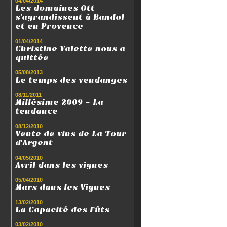
04/04/2014
Les domaines Ott
s'agrandissent à Bandol
et en Provence
01/04/2014
Christine Valette nous a
quittée
05/08/2013
Le temps des vendanges
08/11/2011
Millésime 2009 - La
tendance
08/12/2010
Vente de vins de La Tour
d'Argent
04/05/2010
Avril dans les vignes
05/04/2010
Mars dans les Vignes
13/02/2010
La Capacité des Fûts
03/02/2010