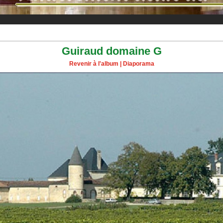
Guiraud domaine G
Revenir à l'album
|
Diaporama