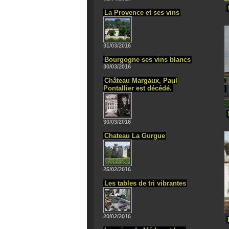
La Provence et ses vins
31/03/2016
Bourgogne ses vins blancs
30/03/2016
Château Margaux, Paul
Pontallier est décédé.
30/03/2016
Chateau La Gurgue
25/02/2016
Les tables de tri vibrantes
20/02/2016