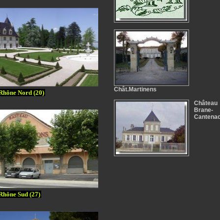
Chât.Martinens
Rhône Nord (20)
Château
Brane-
Cantena
Rhône Sud (27)