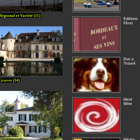
Régional et Variété (11)
Editions
Féret
Duc a
Trouvé
Graves (34)
Ideal
Wine
Médoc