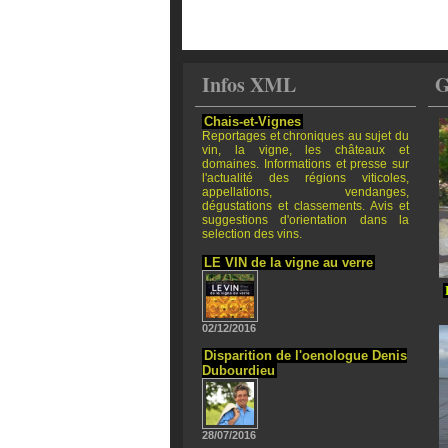
Infos XML
G
Chais-et-Vignes
Reportages et chroniques au sujet du
vin, la vigne, les châteaux et
domaines. Informations et presse sur
l'actualité des régions viticoles,
appellations, vendanges,
dégustations et classements. Avis et
suggestions d'orientation dans la
selection des vins.
LE VIN de la vigne au verre
02/12/2016
Disparition de l'oenologue Denis
Dubourdieu
28/07/2016