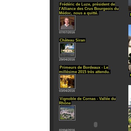
Frédéric de Luze, président de
l'Alliance des Crus Bourgeois du
Médoc, nous a quitté.
07/07/2016
Château Siran
29/04/2016
Primeurs de Bordeaux - Le
millésime 2015 très attendu.
03/04/2016
Vignoble de Cornas - Vallée du
Rhône
02/04/2016