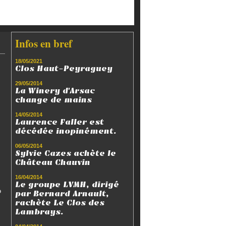
Infos en bref
18/05/2021
Clos Haut-Peyraguey
29/05/2014
La Winery d'Arsac
change de mains
14/05/2014
Laurence Faller est
décédée inopinément.
06/05/2014
Sylvie Cazes achète le
Château Chauvin
16/04/2014
Le groupe LVMH, dirigé
o
par Bernard Arnault,
rachète Le Clos des
Lambrays.