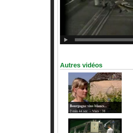
Autres vidéos
Bourgogne vins blancs...
2 min 44 sec
- Vues : 38