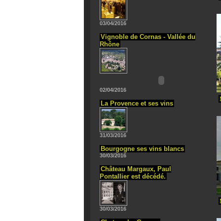
03/04/2016
Vignoble de Cornas - Vallée du
Rhône
02/04/2016
La Provence et ses vins
31/03/2016
Bourgogne ses vins blancs
30/03/2016
Château Margaux, Paul
Pontallier est décédé.
30/03/2016