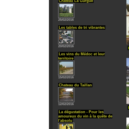
Chateau La Gurgue
25/02/2016
Les tables de tri vibrantes
20/02/2016
Les vins du Médoc et leur
territoire
15/02/2016
Chateau du Taillan
12/02/2016
La dégustation - Pour les
amoureux du vin à la quête de
l'absolu