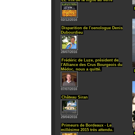
02/12/2016
Disparition de l'oenologue Denis
Dubourdieu
28/07/2016
Frédéric de Luze, président de
l'Alliance des Crus Bourgeois du
Médoc, nous a quitté.
07/07/2016
Château Siran
29/04/2016
Primeurs de Bordeaux - Le
millésime 2015 très attendu.