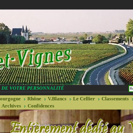
CE DE VOTRE PERSONNALITÉ
ourgogne
Rhône
V.Blancs
Le Cellier
Classements
Archives
Confidences