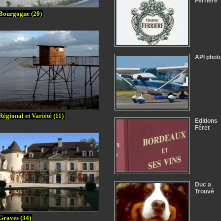
Ferrière
Bourgogne (20)
API phot
Régional et Variété (11)
Editions
Féret
Duc a
Trouvé
Graves (34)