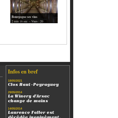
Bourgogne ses vins
2 min 16 sec
- Vues : 20
Infos en bref
18/05/2021
Clos Haut-Peyraguey
29/05/2014
La Winery d'Arsac
change de mains
14/05/2014
Laurence Faller est
décédée inopinément.