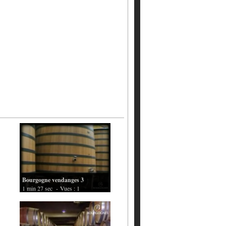
Bourgogne vendanges 3
1 min 27 sec
- Vues : 1