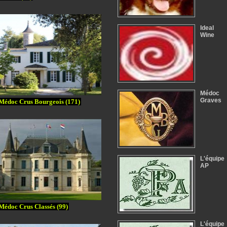
Ideal
Wine
Médoc
Graves
Médoc Crus Bourgeois (171)
L'équipe
AP
Médoc Crus Classés (99)
L'équipe