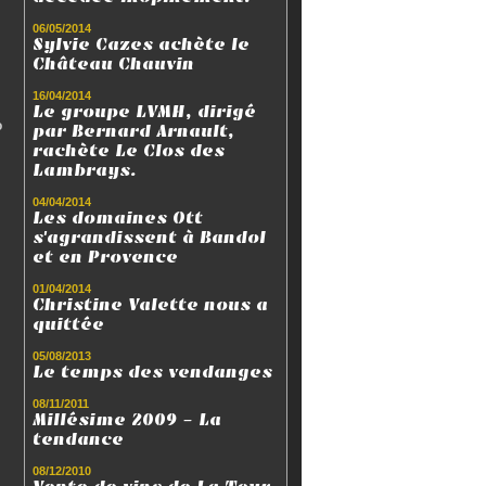
06/05/2014
Sylvie Cazes achète le
Château Chauvin
16/04/2014
Le groupe LVMH, dirigé
o
par Bernard Arnault,
rachète Le Clos des
Lambrays.
04/04/2014
Les domaines Ott
s'agrandissent à Bandol
et en Provence
01/04/2014
Christine Valette nous a
quittée
05/08/2013
Le temps des vendanges
08/11/2011
Millésime 2009 - La
tendance
08/12/2010