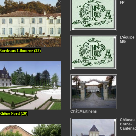
FP
L'équipe
MG
Bordeaux Libourne (52)
Chât.Martinens
Rhône Nord (20)
Château
Brane-
Cantena