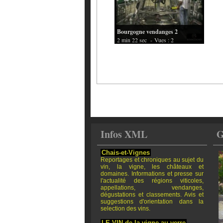
Bourgogne vendanges 2
2 min 22 sec
- Vues : 2
Infos XML
G
Chais-et-Vignes
Reportages et chroniques au sujet du
vin, la vigne, les châteaux et
domaines. Informations et presse sur
l'actualité des régions viticoles,
appellations, vendanges,
dégustations et classements. Avis et
suggestions d'orientation dans la
selection des vins.
LE VIN de la vigne au verre