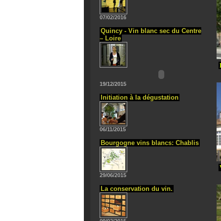
07/02/2016
Quincy - Vin blanc sec du Centre
– Loire
19/12/2015
Initiation à la dégustation
06/11/2015
Bourgogne vins blancs: Chablis
29/06/2015
La conservation du vin.
09/02/2015