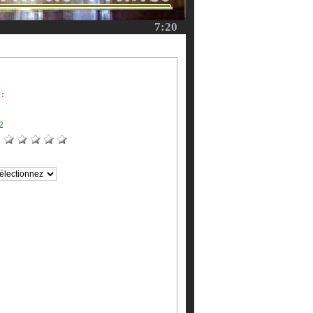
7:20
 :
:
2
: