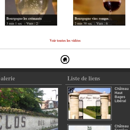
Bourgogne les crémants
Bourgogne vins rouges
3 min 1 sec
- Vues : 2
2 min 38 sec
- Vues : 6
Voir toutes les vidéos
alerie
Liste de liens
Château
Haut
Bages
Libéral
Château