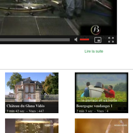
Lire la suite
Château du Glana Vidéo
Bourgogne vendanges 1
3 min 42 sec
- Vues : 447
2 min 3 sec
- Vues : 4