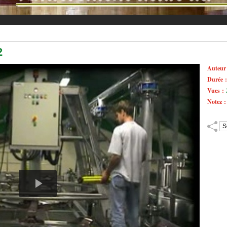
2
Auteur
Durée 
Vues :
Notez 