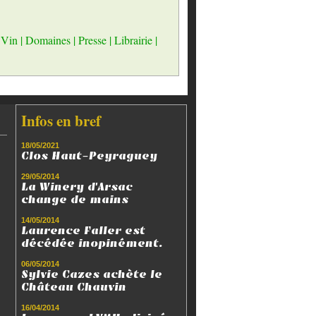
 Vin
|
Domaines
|
Presse
|
Librairie
|
Infos en bref
18/05/2021
Clos Haut-Peyraguey
29/05/2014
La Winery d'Arsac
change de mains
14/05/2014
Laurence Faller est
décédée inopinément.
06/05/2014
Sylvie Cazes achète le
Château Chauvin
16/04/2014