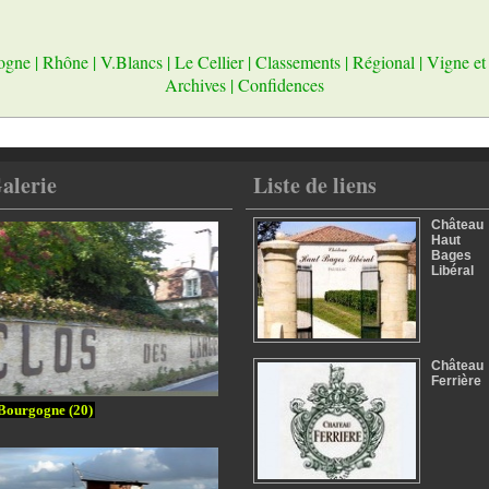
ogne
|
Rhône
|
V.Blancs
|
Le Cellier
|
Classements
|
Régional
|
Vigne et
Archives
|
Confidences
alerie
Liste de liens
Château
Haut
Bages
Libéral
Château
Ferrière
Bourgogne (20)