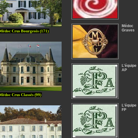
Médoc
Graves
Médoc Crus Bourgeois (171)
L'équipe
AP
Médoc Crus Classés (99)
L'équipe
FP