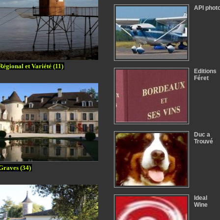
API phot
Régional et Variété (11)
Editions
Féret
Duc a
Trouvé
Graves (34)
Ideal
Wine