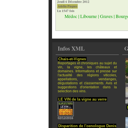
Jeudi 6 Décembre 2012
Adelin Pâques
Lu 1547 fois
Médoc
|
Libourne
|
Graves
|
Bourg
Infos XML
G
Chais-et-Vignes
Reportages et chroniques au sujet du
vin, la vigne, les châteaux et
domaines. Informations et presse sur
l'actualité des régions viticoles,
appellations, vendanges,
dégustations et classements. Avis et
suggestions d'orientation dans la
selection des vins.
LE VIN de la vigne au verre
02/12/2016
Disparition de l'oenologue Denis