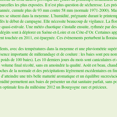
parcelles les plus exposées. Il n’est plus question de sécheresse. Les pré
 l’année, cumule plus de 93 mm contre 58 mm (normale 1971-2000). Mai
es se situent dans la moyenne. L’humidité, prégnante durant le printemp
 dès le début de campagne. Elle nécessite beaucoup de vigilance. La flor
e quasi-estivale. Une météo chaotique s’installe ensuite, rythmée par de
s dégâts sont à déplorer en Saône-et-Loire et en Côte-d’Or. Certaines app
t touchée en 2011, est épargnée. Ces évènements perturbent la floraiso
cédents, avec des températures dans la moyenne et une pluviométrie supér
résence importante de millerandage et de coulure : les baies sont peu nomb
 poids de 100 baies). Les 10 derniers jours du mois sont caniculaires et
olume final récolté, sans en amoindrir la qualité. Août est beau, chaud
hes de la normale et des précipitations légèrement excédentaires en fi
d’atteindre une très belle maturité aromatique et un équilibre sucres/aci
idité permettent aux baies de présenter un état sanitaire parfait, sans p
on optimale fera du millésime 2012 un Bourgogne rare et précieux.