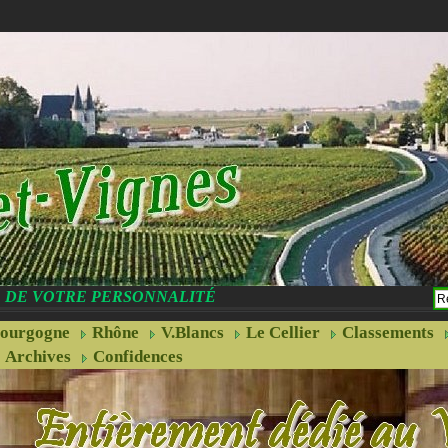
CE DE VOTRE PERSONNALITÉ
ourgogne
Rhône
V.Blancs
Le Cellier
Classements
Archives
Confidences