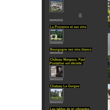
02/04/2016
La Provence et ses vins
31/03/2016
Bourgogne ses vins blancs
30/03/2016
Château Margaux, Paul
Pontallier est décédé.
30/03/2016
Chateau La Gurgue
25/02/2016
Les tables de tri vibrantes