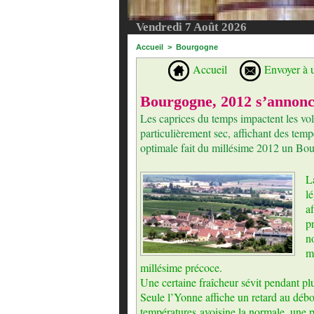
Vendredi 7 Août 2026
Accueil
>
Bourgogne
Accueil
Envoyer à 
Bourgogne, 2012 s’annonc
Les caprices du temps impactent les vol
particulièrement sec, affichant des tem
optimale fait du millésime 2012 un Bou
L
l
a
p
n
m
millésime précoce.
Une certaine fraîcheur sévit pendant plus
Seule l’Yonne affiche un retard au déb
températures avoisine la normale, une p