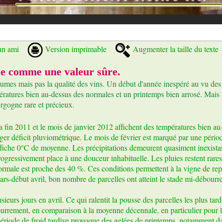
un ami
Version imprimable
Augmenter la taille du texte
e comme une valeur sûre.
umes mais pas la qualité des vins. Un début d'année inespéré au vu des
pératures bien au-dessus des normales et un printemps bien arrosé. Mais 
rgogne rare et précieux.
a fin 2011 et le mois de janvier 2012 affichent des températures bien a
éger déficit pluviométrique. Le mois de février est marqué par une pério
ffiche 0°C de moyenne. Les précipitations demeurent quasiment inexistant
rogressivement place à une douceur inhabituelle. Les pluies restent rares
ormale est proche des 40 %. Ces conditions permettent à la vigne de rep
ars-début avril, bon nombre de parcelles ont atteint le stade mi-débou
ieurs jours en avril. Ce qui ralentit la pousse des parcelles les plus tard
ourrement, en comparaison à la moyenne décennale, en particulier pour l
ériode de froid tardive provoque des gelées de printemps, notamment dan