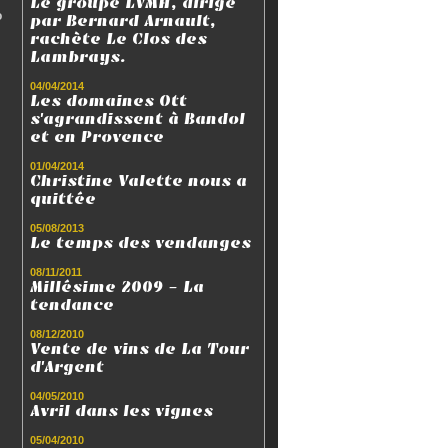
Le groupe LVMH, dirigé
o
par Bernard Arnault,
rachète Le Clos des
Lambrays.
04/04/2014
Les domaines Ott
s'agrandissent à Bandol
et en Provence
01/04/2014
Christine Valette nous a
quittée
05/08/2013
Le temps des vendanges
08/11/2011
Millésime 2009 - La
tendance
08/12/2010
Vente de vins de La Tour
d'Argent
04/05/2010
Avril dans les vignes
05/04/2010