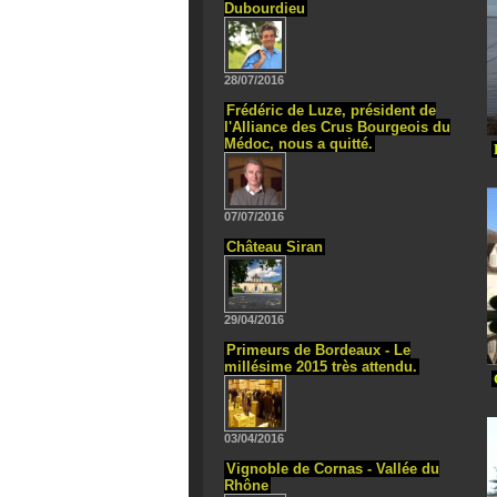
Dubourdieu
28/07/2016
Frédéric de Luze, président de
l'Alliance des Crus Bourgeois du
Médoc, nous a quitté.
07/07/2016
Château Siran
29/04/2016
Primeurs de Bordeaux - Le
millésime 2015 très attendu.
03/04/2016
Vignoble de Cornas - Vallée du
Rhône