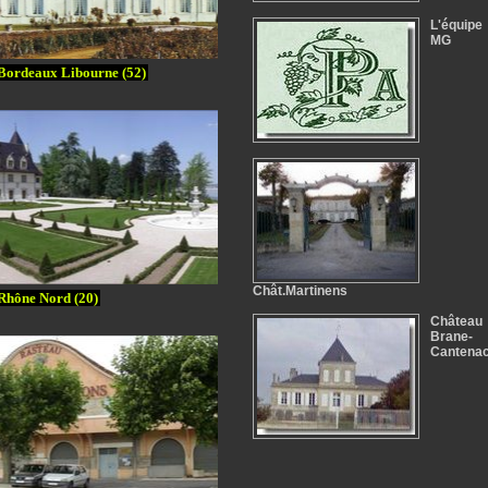
L'équipe
MG
Bordeaux Libourne (52)
Chât.Martinens
Rhône Nord (20)
Château
Brane-
Cantena