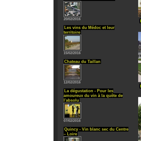
20/02/2016
Les vins du Médoc et leur
territoire
15/02/2016
Chateau du Taillan
12/02/2016
La dégustation - Pour les
amoureux du vin à la quête de
l'absolu
07/02/2016
Quincy - Vin blanc sec du Centre
– Loire