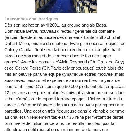
Lascombes chai barriques
Dès son rachat en avril 2001, au groupe anglais Bass,
Dominique Befve, nouveau directeur générale du domaine
(ancien directeur technique des châteaux Lafite Rothschild et
Duhart-Milon, ensuite du château l’Evangile) énonce l’objectif de
Colony Capital: "tout sera fait pour rendre ce cru au plus haut
niveau de son rang et de le mener dans le top des super
grands". Avec les conseils d’Alain Reynaud (Ch. Croix de Gay)
et de Gerard Perse (Ch.Pavie et Monbousquet) tout à alors été
mis en oeuvre par une équipe dynamique et très motivée, mais
aussi avec passion et expérience se donnant les moyens de
leurs embitions. C’est ainsi que 60.000 pieds ont été remplacés,
12 hectares de vignes replantés suivant la structure du sol dans
le but d’amèliorer le rapport terroir/cépages. L’infrastructure du
cuvier à été modifié avec adaptation des cuves par rapport aux
parcelles. Une gestion très rigoureuse dans le vignoble comme
au chai et un rendement tablé sur 35 hl/ha permettant de tester
la nouvelle définition parcellaire. Le résultat ne c’est pas fait
attendre, un défit réussit en un minimum de temps, car