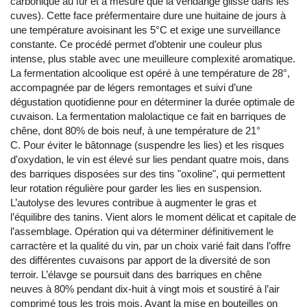
carbonique au fur et à mesure que la vendange glisse dans les
cuves). Cette face préfermentaire dure une huitaine de jours à
une température avoisinant les 5°C et exige une surveillance
constante. Ce procédé permet d’obtenir une couleur plus
intense, plus stable avec une meuilleure complexité aromatique.
La fermentation alcoolique est opéré à une température de 28°,
accompagnée par de légers remontages et suivi d’une
dégustation quotidienne pour en déterminer la durée optimale de
cuvaison. La fermentation malolactique ce fait en barriques de
chêne, dont 80% de bois neuf, à une température de 21°
C. Pour éviter le bâtonnage (suspendre les lies) et les risques
d'oxydation, le vin est élevé sur lies pendant quatre mois, dans
des barriques disposées sur des tins "oxoline", qui permettent
leur rotation régulière pour garder les lies en suspension.
L’autolyse des levures contribue à augmenter le gras et
l’équilibre des tanins. Vient alors le moment délicat et capitale de
l’assemblage. Opération qui va déterminer définitivement le
carractère et la qualité du vin, par un choix varié fait dans l’offre
des différentes cuvaisons par apport de la diversité de son
terroir. L’élavge se poursuit dans des barriques en chêne
neuves à 80% pendant dix-huit à vingt mois et soustiré à l’air
comprimé tous les trois mois. Avant la mise en bouteilles on