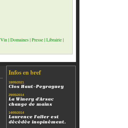
 Vin
|
Domaines
|
Presse
|
Librairie
|
Infos en bref
18/05/2021
Clos Haut-Peyraguey
29/05/2014
La Winery d'Arsac
change de mains
14/05/2014
Laurence Faller est
décédée inopinément.