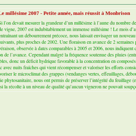
Le millésime 2007 - Petite année, mais réussit à Monbrison
Si l’on devait mesurer la grandeur d’un millésime à l’aune du nombre de
de vigne, 2007 est indubitablement un immense millésime ! Le mois d’avr
entraînant un débourrement précoce, nous laissait envisager un nouveau
suivants, plus proches de 2002. Une floraison en avance de 2 semaines pa
véraison, observée à dates comparables à 2005 et 2006, nous indiquent q
 de l’avance. Cependant malgré la fréquence soutenue des pluies (entr
bles, donc un déficit hydrique favorable à la concentration en composés
 avec nuits fraîches qui vient récompenser et valoriser les efforts consi
favoriser le microclimat des grappes (vendanges vertes, effeuillages, déb
ie phytosanitaire, nous ont permis de préserver l’intégrité du feuillage (e
nsi la récolte à un niveau de qualité qu’aucun vigneron ne pouvait soup