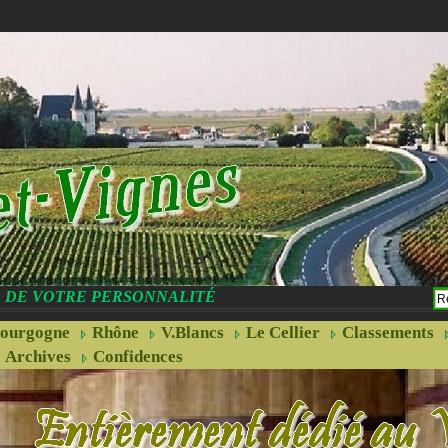
CE DE VOTRE PERSONNALITÉ
ourgogne
Rhône
V.Blancs
Le Cellier
Classements
Archives
Confidences