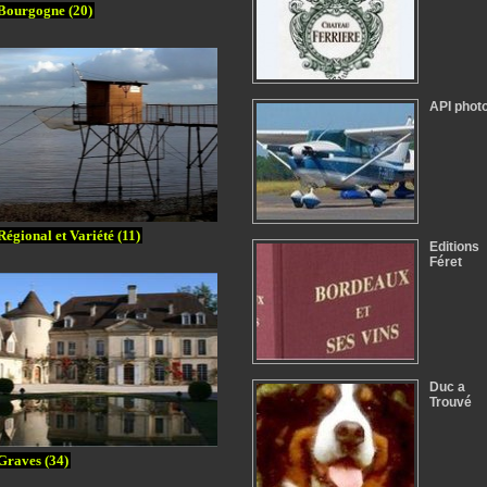
Bourgogne (20)
API phot
Régional et Variété (11)
Editions
Féret
Duc a
Trouvé
Graves (34)