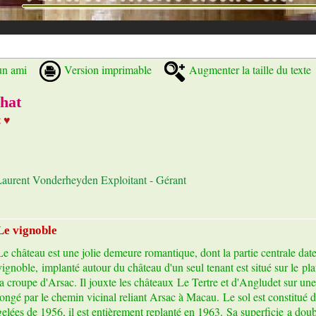
un ami
Version imprimable
Augmenter la taille du texte
hat
t ♥
 Laurent Vonderheyden Exploitant - Gérant
Le vignoble
Le château est une jolie demeure romantique, dont la partie centrale dat
vignoble, implanté autour du château d'un seul tenant est situé sur le p
la croupe d'Arsac. Il jouxte les châteaux Le Tertre et d'Angludet sur une 
longé par le chemin vicinal reliant Arsac à Macau. Le sol est constitué de
gelées de 1956, il est entièrement replanté en 1963. Sa superficie a dou