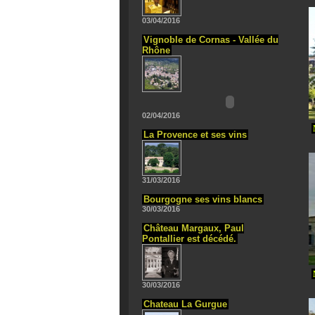
03/04/2016
Vignoble de Cornas - Vallée du
Rhône
02/04/2016
La Provence et ses vins
31/03/2016
Bourgogne ses vins blancs
30/03/2016
Château Margaux, Paul
Pontallier est décédé.
30/03/2016
Chateau La Gurgue