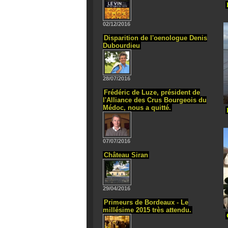
02/12/2016
Disparition de l'oenologue Denis
Dubourdieu
28/07/2016
Frédéric de Luze, président de
l'Alliance des Crus Bourgeois du
Médoc, nous a quitté.
07/07/2016
Château Siran
29/04/2016
Primeurs de Bordeaux - Le
millésime 2015 très attendu.