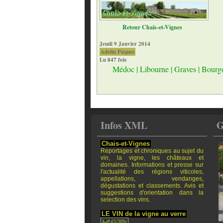
Retour Chais-et-Vignes
Jeudi 9 Janvier 2014
Adelin Pâques
Lu 847 fois
Médoc
|
Libourne
|
Graves
|
Bourg
Infos XML
G
Chais-et-Vignes
Reportages et chroniques au sujet du
vin, la vigne, les châteaux et
domaines. Informations et presse sur
l'actualité des régions viticoles,
appellations, vendanges,
dégustations et classements. Avis et
suggestions d'orientation dans la
selection des vins.
LE VIN de la vigne au verre