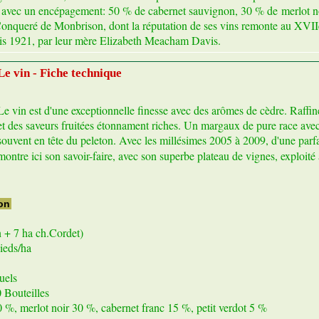
, avec un encépagement: 50 % de cabernet sauvignon, 30 % de merlot no
onqueré de Monbrison, dont la réputation de ses vins remonte au XVIIe s
s 1921, par leur mère Elizabeth Meacham Davis.
Le vin - Fiche technique
Le vin est d'une exceptionnelle finesse avec des arômes de cèdre. Raff
et des saveurs fruitées étonnament riches. Un margaux de pure race avec
souvent en tête du peleton. Avec les millésimes 2005 à 2009, d'une parf
montre ici son savoir-faire, avec son superbe plateau de vignes, exploité
on
n + 7 ha ch.Cordet)
ieds/ha
uels
 Bouteilles
%, merlot noir 30 %, cabernet franc 15 %, petit verdot 5 %