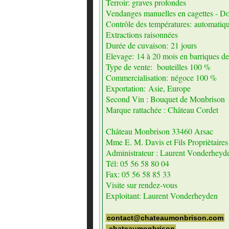
Terroir: graves profondes
Vendanges manuelles en cagettes - Do
Contrôle des températures: automatiq
Extractions raisonnées
Durée de cuvaison: 21 jours
Elevage: 14 à 20 mois en barriques de
Type de vente: bouteilles 100 %
Commercialisation: négoce 100 %
Exportation: Asie, Europe
Second Vin : Bouquet de Monbrison
Marque rattachée : Château Cordet
Château Monbrison 33460 Arsac
Mme E. M. Davis et Fils Propriètaires
Administrateur : Laurent Vonderheyd
Tél: 05 56 58 80 04
Fax: 05 56 58 85 33
Visite sur rendez-vous
Exploitant: Laurent Vonderheyden
contact@chateaumonbrison.com
.chateaumonbrison