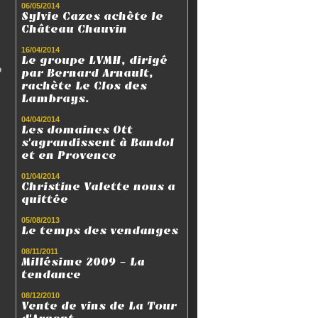
06/05/2014
Sylvie Cazes achète le
Château Chauvin
16/04/2014
Le groupe LVMH, dirigé
o
par Bernard Arnault,
rachète Le Clos des
Lambrays.
04/04/2014
Les domaines Ott
s'agrandissent à Bandol
et en Provence
01/04/2014
Christine Valette nous a
quittée
05/08/2013
Le temps des vendanges
08/11/2011
Millésime 2009 - La
tendance
08/12/2010
Vente de vins de La Tour