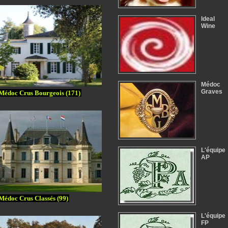
Ideal
Wine
Médoc
Graves
Médoc Crus Bourgeois (171)
L'équipe
AP
Médoc Crus Classés (99)
L'équipe
FP