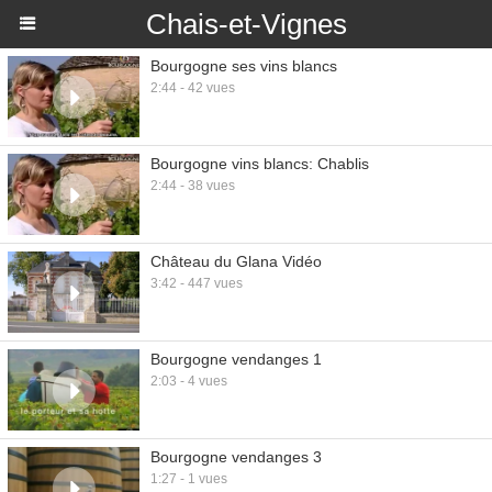
Chais-et-Vignes
Bourgogne ses vins blancs
2:44 - 42 vues
Bourgogne vins blancs: Chablis
2:44 - 38 vues
Château du Glana Vidéo
3:42 - 447 vues
Bourgogne vendanges 1
2:03 - 4 vues
Bourgogne vendanges 3
1:27 - 1 vues